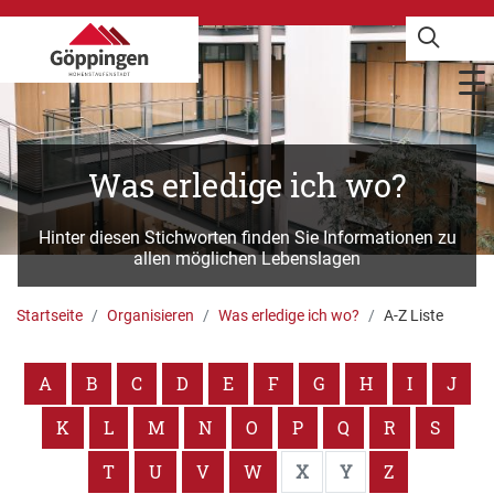
Was erledige ich wo?
Hinter diesen Stichworten finden Sie Informationen zu
allen möglichen Lebenslagen
Startseite
Organisieren
Was erledige ich wo?
A-Z Liste
A
B
C
D
E
F
G
H
I
J
K
L
M
N
O
P
Q
R
S
T
U
V
W
X
Y
Z