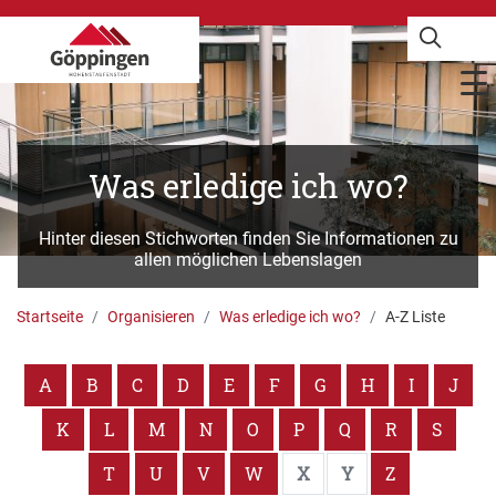
Was erledige ich wo?
Hinter diesen Stichworten finden Sie Informationen zu
allen möglichen Lebenslagen
Startseite
Organisieren
Was erledige ich wo?
A-Z Liste
A
B
C
D
E
F
G
H
I
J
K
L
M
N
O
P
Q
R
S
T
U
V
W
X
Y
Z