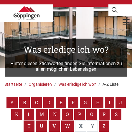
Was erledige ich wo?
Hinter diesen Stichworten finden Sie Informationen zu
allen möglichen Lebenslagen
Startseite
Organisieren
Was erledige ich wo?
A-Z Liste
A
B
C
D
E
F
G
H
I
J
K
L
M
N
O
P
Q
R
S
T
U
V
W
X
Y
Z