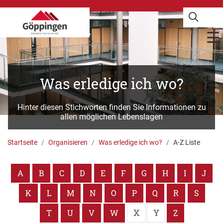
Was erledige ich wo?
Hinter diesen Stichworten finden Sie Informationen zu
allen möglichen Lebenslagen
Startseite
Organisieren
Was erledige ich wo?
A-Z Liste
A
B
C
D
E
F
G
H
I
J
K
L
M
N
O
P
Q
R
S
T
U
V
W
X
Y
Z