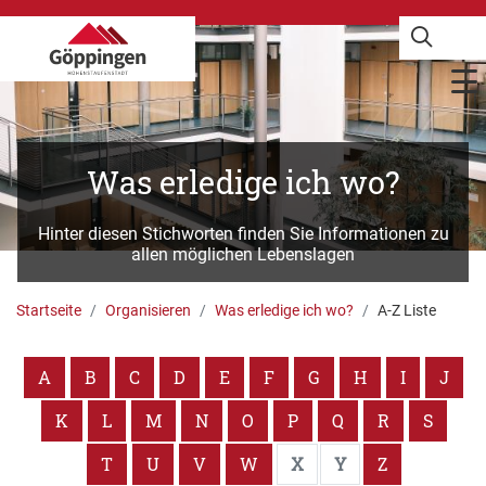
Was erledige ich wo?
Hinter diesen Stichworten finden Sie Informationen zu
allen möglichen Lebenslagen
Startseite
Organisieren
Was erledige ich wo?
A-Z Liste
A
B
C
D
E
F
G
H
I
J
K
L
M
N
O
P
Q
R
S
T
U
V
W
X
Y
Z