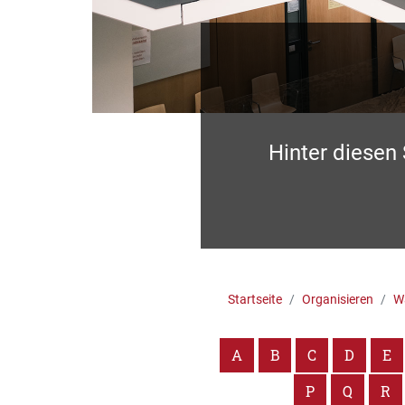
Hinter diesen
Startseite
Organisieren
Wa
A
B
C
D
E
P
Q
R