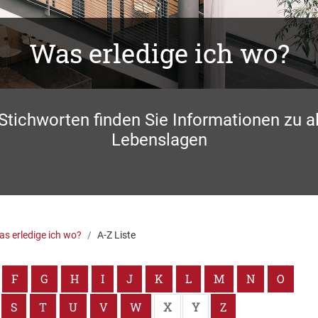
Was erledige ich wo?
 Stichworten finden Sie Informationen zu a
Lebenslagen
s erledige ich wo?
A-Z Liste
F
G
H
I
J
K
L
M
N
O
S
T
U
V
W
X
Y
Z