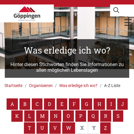
Was erledige ich wo?
Hinter diesen Stichworten finden Sie Informationen zu
allen möglichen Lebenslagen
Startseite
Organisieren
Was erledige ich wo?
A-Z Liste
A
B
C
D
E
F
G
H
I
J
K
L
M
N
O
P
Q
R
S
T
U
V
W
X
Y
Z