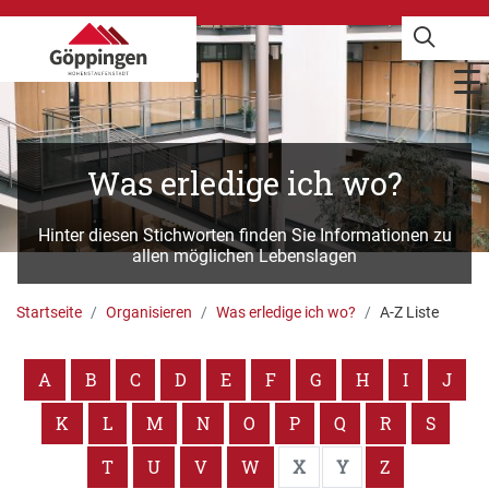
Was erledige ich wo?
Hinter diesen Stichworten finden Sie Informationen zu
allen möglichen Lebenslagen
Startseite
Organisieren
Was erledige ich wo?
A-Z Liste
A
B
C
D
E
F
G
H
I
J
K
L
M
N
O
P
Q
R
S
T
U
V
W
X
Y
Z