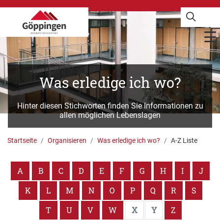
Was erledige ich wo?
Hinter diesen Stichworten finden Sie Informationen zu
allen möglichen Lebenslagen
Startseite
Organisieren
Was erledige ich wo?
A-Z Liste
A
B
C
D
E
F
G
H
I
J
K
L
M
N
O
P
Q
R
S
T
U
V
W
X
Y
Z