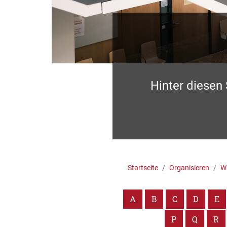
Hinter diesen
Startseite
Organisieren
Wa
A
B
C
D
E
P
Q
R