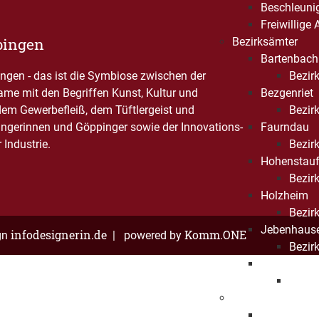
Beschleuni
Freiwillige
pingen
Bezirksämter
Bartenbach
gen - das ist die Symbiose zwischen der
Bezirk
Name mit den Begriffen Kunst, Kultur und
Bezgenriet
dem Gewerbefleiß, dem Tüftlergeist und
Bezirk
ngerinnen und Göppinger sowie der Innovations-
Faurndau
Industrie.
Bezirk
Hohenstau
Bezirk
Holzheim
Bezir
Jebenhaus
infodesignerin.de
Komm.ONE
gn
| powered by
Bezirk
Maitis
Bezirk
Kinder und Jugen
Kinder- und