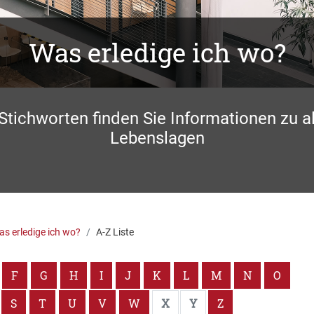
Was erledige ich wo?
 Stichworten finden Sie Informationen zu a
Lebenslagen
s erledige ich wo?
A-Z Liste
F
G
H
I
J
K
L
M
N
O
S
T
U
V
W
X
Y
Z