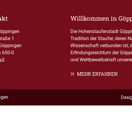
akt
Willkommen in Göp
Göppingen
Die Hohenstaufenstadt Göppin
traße 1
Tradition der Staufer, deren 
Göppingen
Wissenschaft verbunden ist, 
) 650-0
Erfindungsreichtum der Göppi
il
und Wettbewerbskraft unserer 
MEHR ERFAHREN
ngen
Desi