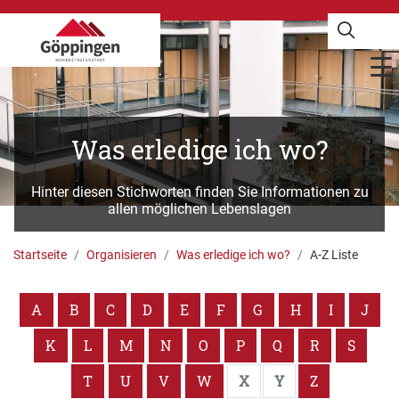
Was erledige ich wo?
Hinter diesen Stichworten finden Sie Informationen zu
allen möglichen Lebenslagen
Startseite
Organisieren
Was erledige ich wo?
A-Z Liste
A
B
C
D
E
F
G
H
I
J
K
L
M
N
O
P
Q
R
S
T
U
V
W
X
Y
Z