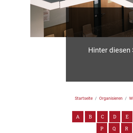
Hinter diesen
Startseite
Organisieren
Wa
A
B
C
D
E
P
Q
R