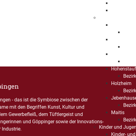
Beschleuni
Freiwillige
Bezirksämter
Bartenbach
Bezirk
Bezgenriet
Bezirk
Faurndau
Bezirk
Hohenstau
Bezirk
Holzheim
pingen
Bezir
Jebenhaus
gen - das ist die Symbiose zwischen der
Bezirk
Name mit den Begriffen Kunst, Kultur und
Maitis
dem Gewerbefleiß, dem Tüftlergeist und
Bezirk
ngerinnen und Göppinger sowie der Innovations-
Kinder und Jugen
Industrie.
Kinder- und