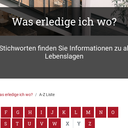
Was erledige ich wo?
 Stichworten finden Sie Informationen zu a
Lebenslagen
s erledige ich wo?
A-Z Liste
F
G
H
I
J
K
L
M
N
O
S
T
U
V
W
X
Y
Z