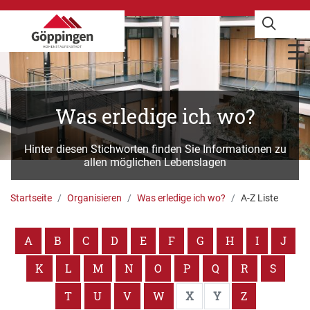
Was erledige ich wo?
Hinter diesen Stichworten finden Sie Informationen zu
allen möglichen Lebenslagen
Startseite
Organisieren
Was erledige ich wo?
A-Z Liste
A
B
C
D
E
F
G
H
I
J
K
L
M
N
O
P
Q
R
S
T
U
V
W
X
Y
Z