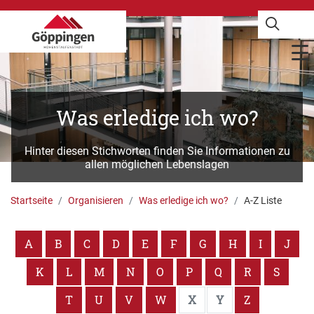
Was erledige ich wo?
Hinter diesen Stichworten finden Sie Informationen zu
allen möglichen Lebenslagen
Startseite
Organisieren
Was erledige ich wo?
A-Z Liste
A
B
C
D
E
F
G
H
I
J
K
L
M
N
O
P
Q
R
S
T
U
V
W
X
Y
Z