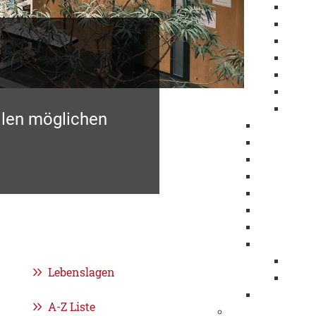
Gutac
Boden
Kauf
Gutac
Grund
Gebü
Grund
llen möglichen
Erbbaurech
Baulücken 
Baugemein
Digitaler B
Öffentlichk
Bebauungs
Flächennut
Sanierung 
Sanie
Lebenslagen
Sanie
Hochwasse
A-Z Liste
Ausschreibungen