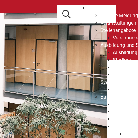
Informieren
Aktuelle Meldun
Veranstaltungen
Stellenangebote
Vereinbarke
Ausbildung und 
Ausbildung
Studium
Praktikum
Freiwillige
Stadtplan / GeoP
Nutzungsbe
Bauen und Wohn
Mietspiegel
Städtische
Bauplatzbö
Grundstück
Gesch