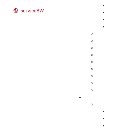
Europaweit
serviceBW
Öffentlich
Beabsichti
Vergebene 
Bevölkerungssch
Bekanntmachun
BürgerApp
GEPPO
Impressum
Datenschutz
Barrierefreiheit
Leichte Sprache
Gebärdensprach
Kennenlernen
Portrait
Geschichte
Gegenwart
Virtuelle S