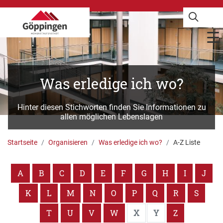
Was erledige ich wo?
Hinter diesen Stichworten finden Sie Informationen zu
allen möglichen Lebenslagen
Startseite
Organisieren
Was erledige ich wo?
A-Z Liste
A
B
C
D
E
F
G
H
I
J
K
L
M
N
O
P
Q
R
S
T
U
V
W
X
Y
Z