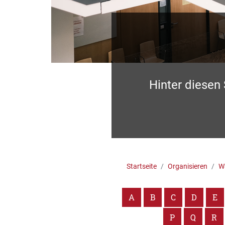
Hinter diesen
Startseite
Organisieren
Wa
A
B
C
D
E
P
Q
R