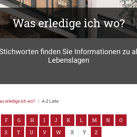
Was erledige ich wo?
 Stichworten finden Sie Informationen zu a
Lebenslagen
s erledige ich wo?
A-Z Liste
F
G
H
I
J
K
L
M
N
O
S
T
U
V
W
X
Y
Z