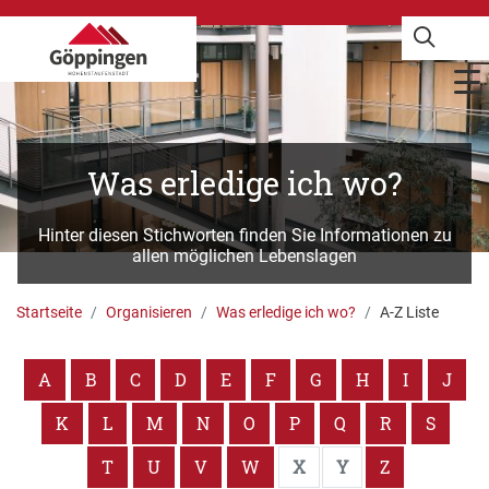
Was erledige ich wo?
Hinter diesen Stichworten finden Sie Informationen zu
allen möglichen Lebenslagen
Startseite
Organisieren
Was erledige ich wo?
A-Z Liste
A
B
C
D
E
F
G
H
I
J
K
L
M
N
O
P
Q
R
S
T
U
V
W
X
Y
Z