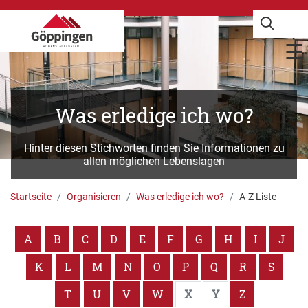
Was erledige ich wo?
Hinter diesen Stichworten finden Sie Informationen zu
allen möglichen Lebenslagen
Startseite
Organisieren
Was erledige ich wo?
A-Z Liste
A
B
C
D
E
F
G
H
I
J
K
L
M
N
O
P
Q
R
S
T
U
V
W
X
Y
Z