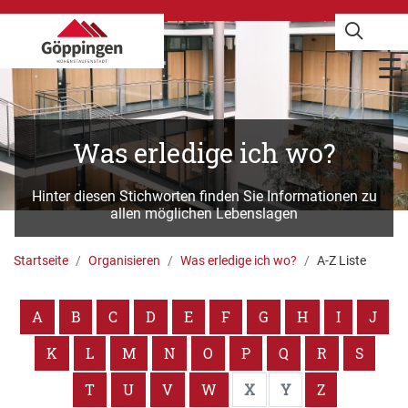
Was erledige ich wo?
Hinter diesen Stichworten finden Sie Informationen zu
allen möglichen Lebenslagen
Startseite
Organisieren
Was erledige ich wo?
A-Z Liste
A
B
C
D
E
F
G
H
I
J
K
L
M
N
O
P
Q
R
S
T
U
V
W
X
Y
Z