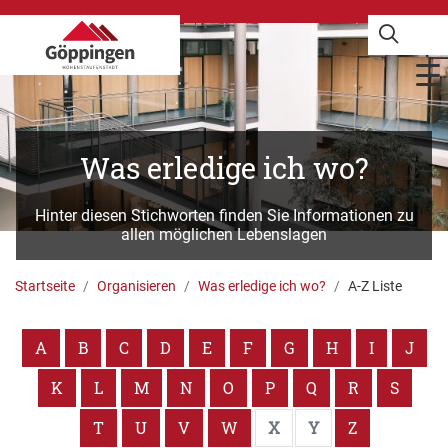
Was erledige ich wo?
Hinter diesen Stichworten finden Sie Informationen zu
allen möglichen Lebenslagen
Startseite
Organisieren
Was erledige ich wo?
A-Z Liste
A
B
C
D
E
F
G
H
I
J
K
L
M
N
O
P
Q
R
S
T
U
V
W
X
Y
Z