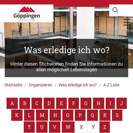
Was erledige ich wo?
Hinter diesen Stichworten finden Sie Informationen zu
allen möglichen Lebenslagen
Startseite
Organisieren
Was erledige ich wo?
A-Z Liste
A
B
C
D
E
F
G
H
I
J
K
L
M
N
O
P
Q
R
S
T
U
V
W
X
Y
Z