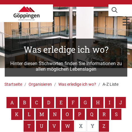
Was erledige ich wo?
Hinter diesen Stichworten finden Sie Informationen zu
allen möglichen Lebenslagen
Startseite
Organisieren
Was erledige ich wo?
A-Z Liste
A
B
C
D
E
F
G
H
I
J
K
L
M
N
O
P
Q
R
S
T
U
V
W
X
Y
Z