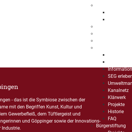
Wirtschaftsstand
Standortvor
Kernkompe
Gewerbeflächen
Städtische Unte
Feuerwehr
Stadtentwässeru
Organisati
Ausbildung 
Informatio
SEG erlebe
Umweltma
pingen
Kanalnetz
Klärwerk
gen - das ist die Symbiose zwischen der
Projekte
Name mit den Begriffen Kunst, Kultur und
Historie
dem Gewerbefleiß, dem Tüftlergeist und
FAQ
ngerinnen und Göppinger sowie der Innovations-
Bürgerstiftung
Industrie.