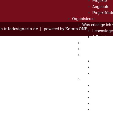
Projekte
Angebote
Projektförd
Organisieren
Was erledige ich
infodesignerin.de
Komm.ONE
gn
| powered by
Lebenslage
A-Z Liste
Dienststellen
Bürgerbüro
Standesamt
Eheschließ
Geburten
Sterbefälle
Ausländerbehörd
Asylangele
Allgemeine
EU-Bürgerin
Verpflichtu
Umverteilu