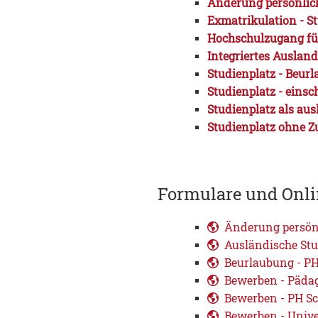
Änderung persönlich
Exmatrikulation - 
Hochschulzugang für
Integriertes Auslan
Studienplatz - Beur
Studienplatz - einsc
Studienplatz als aus
Studienplatz ohne Z
Formulare und Onli
Änderung persön
Ausländische St
Beurlaubung - P
Bewerben - Päda
Bewerben - PH 
Bewerben - Unive