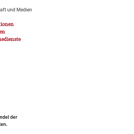
haft und Medien
tionen
gen
nedienste
ndel der
ten.