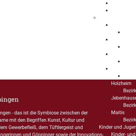
Beschleuni
Freiwillige
Bezirksämter
Bartenbach
Bezirk
Bezgenriet
Bezirk
Faurndau
Bezirk
Hohenstau
Bezirk
Holzheim
Bezir
Jebenhaus
pingen
Bezirk
Maitis
gen - das ist die Symbiose zwischen der
Bezirk
Name mit den Begriffen Kunst, Kultur und
Kinder und Jugen
dem Gewerbefleiß, dem Tüftlergeist und
Kinder- und
ngerinnen und Göppinger sowie der Innovations-