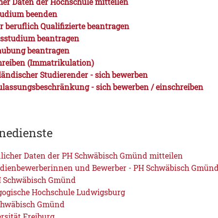
er Daten der Hochschule mitteilen
Studium beenden
 beruflich Qualifizierte beantragen
dsstudium beantragen
laubung beantragen
hreiben (Immatrikulation)
ländischer Studierender - sich bewerben
ulassungsbeschränkung - sich bewerben / einschreiben
nedienste
licher Daten der PH Schwäbisch Gmünd mitteilen
udienbewerberinnen und Bewerber - PH Schwäbisch Gmün
H Schwäbisch Gmünd
gogische Hochschule Ludwigsburg
Schwäbisch Gmünd
rsität Freiburg