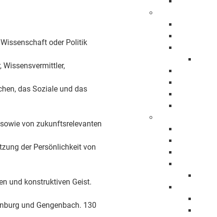
Ehrenbürge
Stadtbezirke
Bartenbach
Bezgenriet
 Wissenschaft oder Politik
Faurndau
1150 
 Wissensvermittler,
Hohenstau
Holzheim
hen, das Soziale und das
Jebenhaus
Maitis
Stadtpolitik
r sowie von zukunftsrelevanten
Oberbürger
Erster Bürg
tzung der Persönlichkeit von
Baubürgerm
Gemeindera
Mitgli
en und konstruktiven Geist.
Haushalt
Haush
fenburg und Gengenbach. 130
Haush