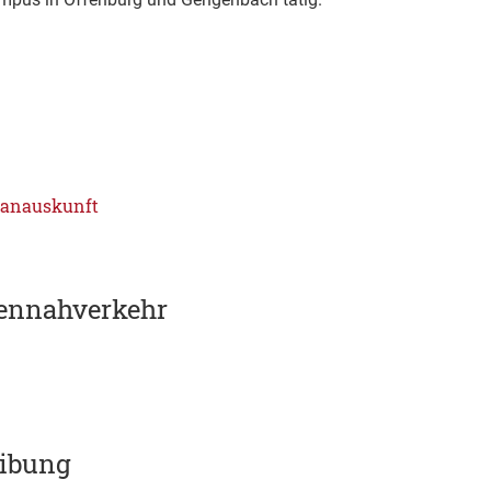
lanauskunft
nennahverkehr
eibung