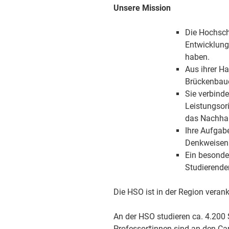
Unsere Mission
Die Hochschu
Entwicklunge
haben.
Aus ihrer Ha
Brückenbauer
Sie verbind
Leistungsori
das Nachhal
Ihre Aufgabe
Denkweisen
Ein besonde
Studierende
Die HSO ist in der Region verank
An der HSO studieren ca. 4.200
Professor*innen sind an den C