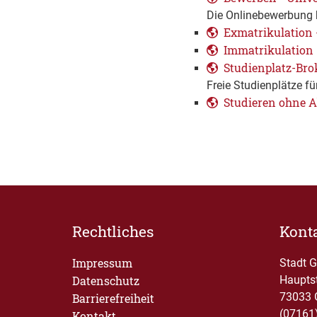
Die Onlinebewerbung b
Exmatrikulation
Immatrikulation
Studienplatz-Bro
Freie Studienplätze 
Studieren ohne 
Rechtliches
Kont
Impressum
Stadt 
Datenschutz
Haupts
73033 
Barrierefreiheit
(07161
Kontakt