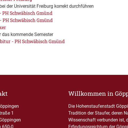
ei der Universität Freiburg korrekt durchführen
 - PH Schwäbisch Gmünd
 - PH Schwäbisch Gmünd
ker
für das kommende Semester
Abitur - PH Schwäbisch Gmünd
akt
Willkommen in Göp
Göppingen
Die Hohenstaufenstadt Göppin
traße 1
Tradition der Staufer, deren 
Göppingen
Wissenschaft verbunden ist, 
) 650-0
Erfindungsreichtum der Göppi