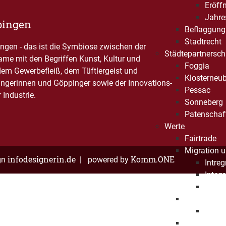
Eröff
Jahre
pingen
Beflaggung
Stadtrecht
gen - das ist die Symbiose zwischen der
Städtepartnersch
Name mit den Begriffen Kunst, Kultur und
Foggia
dem Gewerbefleiß, dem Tüftlergeist und
Klosterneu
ngerinnen und Göppinger sowie der Innovations-
Pessac
Industrie.
Sonneberg
Patenschaf
Werte
Fairtrade
Migration u
infodesignerin.de
Komm.ONE
gn
| powered by
Intre
Integ
Interk
Chancengle
Weltf
Respekt