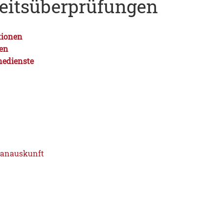
keitsüberprüfungen
tionen
gen
nedienste
lanauskunft