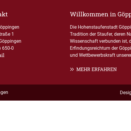
akt
Willkommen in Göp
Göppingen
Die Hohenstaufenstadt Göppin
traße 1
Tradition der Staufer, deren 
Göppingen
Wissenschaft verbunden ist, 
) 650-0
Erfindungsreichtum der Göppi
il
und Wettbewerbskraft unserer 
MEHR ERFAHREN
ngen
Desi