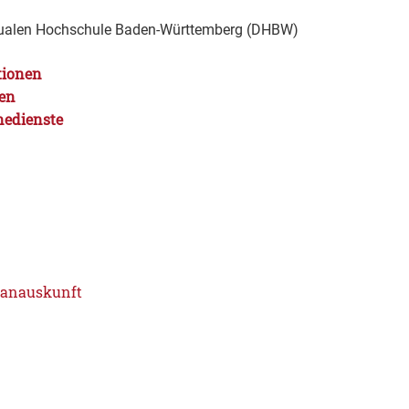
Dualen Hochschule Baden-Württemberg (DHBW)
tionen
gen
nedienste
lanauskunft