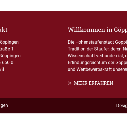
akt
Willkommen in Göp
Göppingen
Die Hohenstaufenstadt Göppin
traße 1
Tradition der Staufer, deren 
Göppingen
Wissenschaft verbunden ist, 
) 650-0
Erfindungsreichtum der Göppi
il
und Wettbewerbskraft unserer 
MEHR ERFAHREN
ngen
Desi