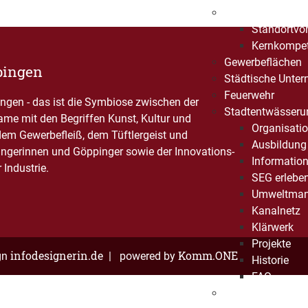
Wirtschaftsstand
Standortvor
Kernkompe
Gewerbeflächen
pingen
Städtische Unte
Feuerwehr
gen - das ist die Symbiose zwischen der
Stadtentwässeru
Name mit den Begriffen Kunst, Kultur und
Organisati
dem Gewerbefleiß, dem Tüftlergeist und
Ausbildung 
ngerinnen und Göppinger sowie der Innovations-
Informatio
Industrie.
SEG erlebe
Umweltma
Kanalnetz
Klärwerk
Projekte
infodesignerin.de
Komm.ONE
gn
| powered by
Historie
FAQ
Bürgerstiftung