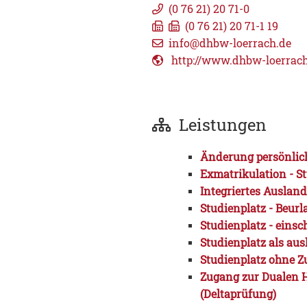
(0
76
21) 20
71-0
(0
76
21) 20
71-1
19
info@dhbw-loerrach.de
http://www.dhbw-loerrach
Leistungen
Änderung persönlich
Exmatrikulation - 
Integriertes Auslan
Studienplatz - Beur
Studienplatz - einsc
Studienplatz als aus
Studienplatz ohne Z
Zugang zur Dualen H
(Deltaprüfung)