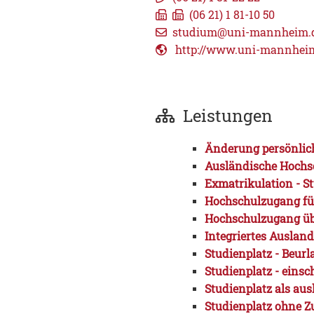
(06
21) 1
81-10
50
studium@uni-mannheim.
http://www.uni-mannhei
Leistungen
Änderung persönlich
Ausländische Hochs
Exmatrikulation - 
Hochschulzugang für
Hochschulzugang übe
Integriertes Auslan
Studienplatz - Beur
Studienplatz - einsc
Studienplatz als aus
Studienplatz ohne Z