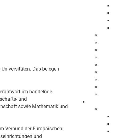
Europaweit
Öffentlich
Beabsichti
Vergebene 
Bevölkerungssch
Bekanntmachun
BürgerApp
GEPPO
Impressum
n Universitäten. Das belegen
Datenschutz
Barrierefreiheit
Leichte Sprache
erantwortlich handelnde
Gebärdensprach
tschafts- und
Kennenlernen
senschaft sowie Mathematik und
Portrait
Geschichte
Gegenwart
d im Verbund der Europäischen
Virtuelle S
gseinrichtungen und