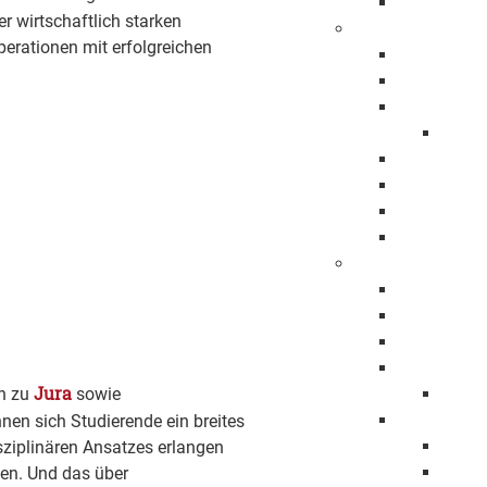
Ehrenbürge
er wirtschaftlich starken
Stadtbezirke
perationen mit erfolgreichen
Bartenbach
Bezgenriet
Faurndau
1150 
Hohenstau
Holzheim
Jebenhaus
Maitis
Stadtpolitik
Oberbürger
Erster Bürg
Baubürgerm
Gemeindera
Jura
Mitgli
in zu
sowie
Haushalt
en sich Studierende ein breites
Haush
sziplinären Ansatzes erlangen
Haush
ten. Und das über