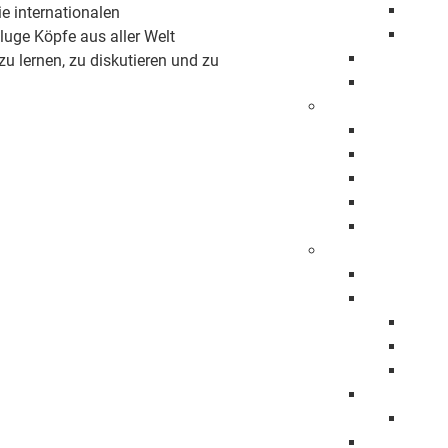
Eröff
e internationalen
Jahre
luge Köpfe aus aller Welt
Beflaggung
ernen, zu diskutieren und zu
Stadtrecht
Städtepartnersch
Foggia
Klosterneu
Pessac
Sonneberg
Patenschaf
Werte
Fairtrade
Migration u
Intre
Integ
Interk
Chancengle
Weltf
Respekt