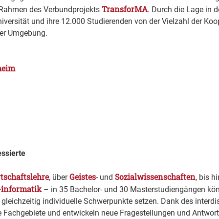
TransforMA
m Rahmen des Verbundprojekts
. Durch die Lage in d
niversität und ihre 12.000 Studierenden von der Vielzahl der Koo
der Umgebung.
heim
essierte
tschaftslehre
Geistes
Sozialwissenschaften
, über
- und
, bis h
-informatik
– in 35 Bachelor- und 30 Masterstudiengängen könn
eichzeitig individuelle Schwerpunkte setzen. Dank des interdi
re Fachgebiete und entwickeln neue Fragestellungen und Antwor