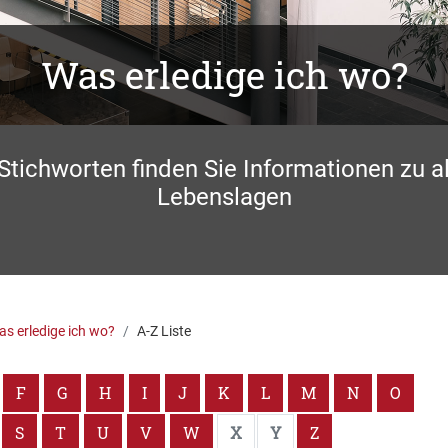
Was erledige ich wo?
 Stichworten finden Sie Informationen zu a
Lebenslagen
s erledige ich wo?
A-Z Liste
F
G
H
I
J
K
L
M
N
O
S
T
U
V
W
X
Y
Z