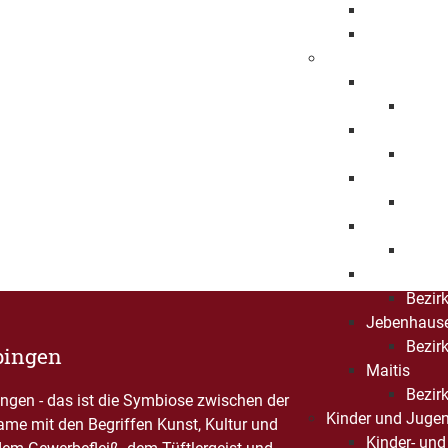
Beschleuni
Freiwillige
Bezirksämter
Bartenbach
Bezirk
Bezgenriet
Bezirk
Faurndau
Bezirk
Hohenstau
Bezirk
Holzheim
Bezir
Jebenhaus
Bezirk
pingen
Maitis
Bezirk
gen - das ist die Symbiose zwischen der
Kinder und Jugen
Name mit den Begriffen Kunst, Kultur und
Kinder- und