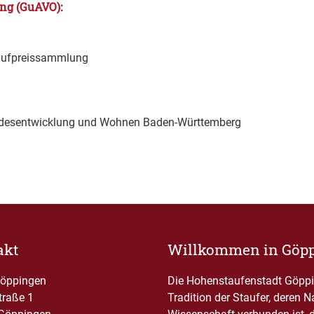
ng (GuAVO):
Kaufpreissammlung
andesentwicklung und Wohnen Baden-Württemberg
akt
Willkommen in Göp
Göppingen
Die Hohenstaufenstadt Göppin
traße 1
Tradition der Staufer, deren 