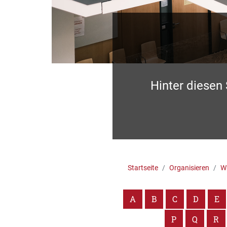
Hinter diesen
Startseite
Organisieren
Wa
A
B
C
D
E
P
Q
R