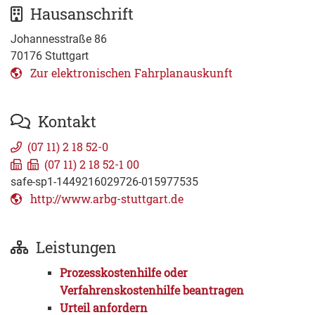
Hausanschrift
Johannesstraße 86
70176
Stuttgart
Zur elektronischen Fahrplanauskunft
Kontakt
(07
11) 2
18
52-0
(07
11) 2
18
52-1
00
safe-sp1-1449216029726-015977535
http://www.arbg-stuttgart.de
Leistungen
Prozesskostenhilfe oder
Verfahrenskostenhilfe beantragen
Urteil anfordern