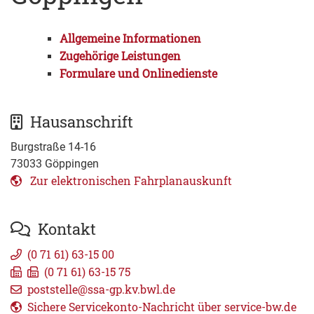
Allgemeine Informationen
Zugehörige Leistungen
Formulare und Onlinedienste
Hausanschrift
Burgstraße 14-16
73033
Göppingen
Zur elektronischen Fahrplanauskunft
Kontakt
(0
71
61) 63-15
00
(0
71
61) 63-15
75
poststelle@ssa-gp.kv.bwl.de
Sichere Servicekonto-Nachricht über service-bw.de